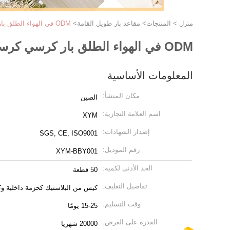
منزل
>
المنتجات
>
مقاعد بار طويل القامة
>
ODM في الهواء الطلق بار كرسي كرسي نابليون تصميم الظهر
ODM في الهواء الطلق بار كرسي كرسي نابليون تصميم الظهر
المعلومات الأساسية
مكان المنشأ:
الصين
اسم العلامة التجارية:
XYM
إصدار الشهادات:
SGS, CE, ISO9001
رقم الموديل:
XYM-BBY001
الحد الأدنى لكمية:
50 قطعة
تفاصيل التغليف:
كيس من البلاستيك كحزمة داخلية و
وقت التسليم:
15-25 يومًا
القدرة على العرض:
20000 شهريا