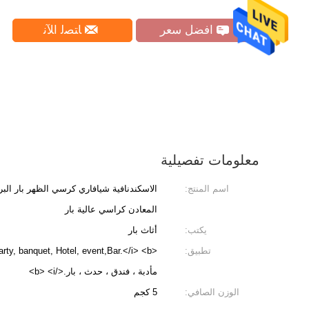
افضل سعر
ﺎﺘﺼﻟ ﺍﻶﻧ
معلومات تفصيلية
اسم المنتج:
الاسكندنافية شيافاري كرسي الظهر بار الب
المعادن كراسي عالية بار
يكتب:
أثاث بار
تطبيق:
مأدبة ، فندق ، حدث ، بار.</b> <i>
الوزن الصافي:
5 كجم