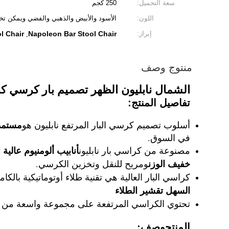
سعة التحميل:
250 كجم
اللون:
الأسود والأبيض والذهبي والفضي ويمكن ت
إبراز:
Napoleon Bar Stool Chair
l Chair
,
منتوج وصف
الشمال نابليون الظهر تصميم بار كرسي كر
تفاصيل المنتج:
مستمدة
أسلوب تصميم كرسي البار المرتفع نابليون هو
في السوق.
أنابيب ألومنيوم عالية 
مصنوعة من كراسي بار نابليون
خفيف الوزن
ومريح للنقل وتخزين الكرسي.
كراسي البار العالية هي تقنية طلاء أوتوماتيكية بالكا
السهل تقشير الطلاء
تحتوي الكراسي المرتفعة على مجموعة واسعة من ال
:
المنتج
وصف