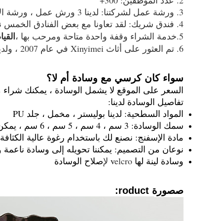
2. عدد الموظفين: 300+
3. ورشة عمل لشركتنا: لدينا 3 ورش عمل ، ورشة الأجهزة ، ورشة البلاستيك ، ورشة الكتان.
4. فندق شريك: لقد تعاونا مع بعض الفنادق الخمس نجوم ، مثل هيلتون ، شيراتون
القيا
5.خدمة الشراء وقفة واحدة متاحة ومرحب بها ،
6. تم العثور على أثاث Xinyimei في عام 2007 ، ولدينا أكثر من 15 عامًا من الخبرة في تصنيع أثاث الزفاف والفنادق
سواء كان كرسي مع وسادة أم لا؟
السعر على الموقع لا يشمل الوسادة ، يمكنك شراء 
تفاصيل الوسادة لدينا:
المواد السطحية: لدينا بوليستر ، مخمل ، جلد PU
سمك الوسادة: 3 سم ، 4 سم ، 5 سم ، 6 سم ، يمكن تخصيصها حسب طلبك
مادة الإسفنج: نصنع لك باستخدام رغوة عالية الكثا
نوعان من التصميم: يمكننا تحويله إلى وسادة ناعمة 
وسادة لينة لها v
elcro ل
إصلاح الوسادة
ص
صورة roduct: