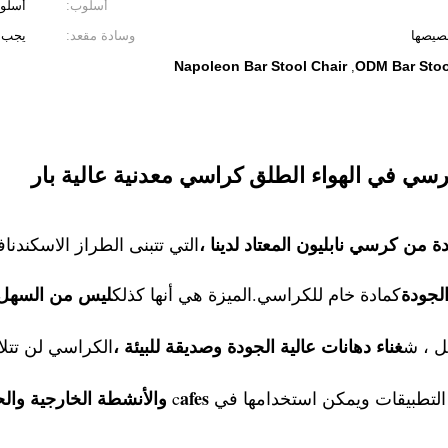
أسلوب:
أسلو
خصيصها
وسادة مقعد:
يجب 
Napoleon Bar Stool Chair
ODM Bar Stoo
,
سي في الهواء الطلق كراسي معدنية عالية بار
 من كرسي نابليون المعتاد لدينا ،
الجودة
ليس من السهل ا
كمادة خام للكراسي.الميزة هي أنها كذلك
غناء دهانات عالية الجودة وصديقة للبيئة ،
مل ، ش
الكراسي لن تتلا
afes والأنشطة الخارجية والحانات والمناسبات الأخرى.
تطبيقات ويمكن استخدامها في c