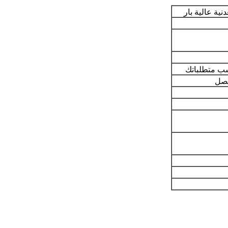
ية عالية بار
حسب متطلباتك
فصل