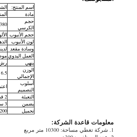
اسم المنتج:
الشم
مادة
ألمن
حجم
380 (W) * 470 (D) * 1030 (H) * 700 (SH) 
الكرسي
حجم الأنبوب
الألومنيوم: 0
لون الأنبوب
الذه
وسادة مقعد
لدين
العمل اليدوي
موظ
ينهي
رش 
الوزن
6.5 كجم
الإجمالي
أسلوب
اعتم
التصميم
التعبئة
2 قطعة في علبة
يضمن
3 سنوات
تحميل
: 200
معلومات قاعدة الشركة:
1. شركة تغطي مساحة: 10300 متر مربع