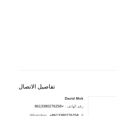
تفاصيل الاتصال
David Mok
رقم الهاتف :
+8613380276258
ال WhatsApp :
+8613380276258