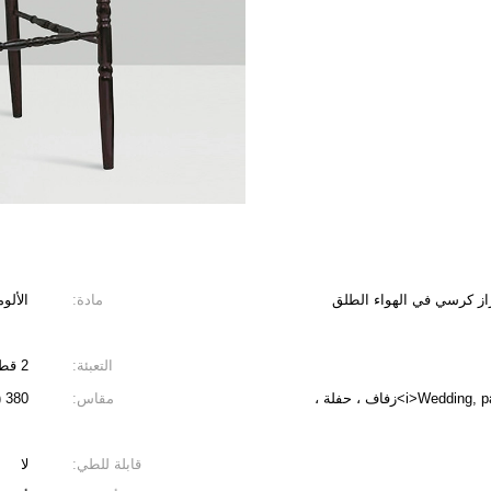
راز كرسي في الهواء الطلق
مادة:
الألو
التعبئة:
2 قطعة / الشركة التونسية للملاحة
<i>Wedding, party, banquet, Hotel, event,Bar.</i> <b>زفاف ، حفلة ،
مقاس:
380 (W) * 470 (D) * 1030 (H) * 700 (SH) مم
قابلة للطي:
لا