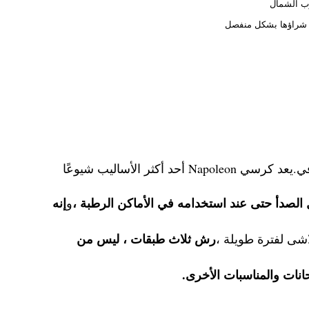
ب الشمال
شراؤها بشكل منفصل
التي تتبنى الطراز الاسكندنافي.يعد كرسي Napoleon أحد أكثر الأساليب شيوعًا
لصدأ حتى عند استخدامه في الأماكن الرطبة ،
إنه
و
رش ثلاث طبقات ، ليس من
شى لفترة طويلة ،