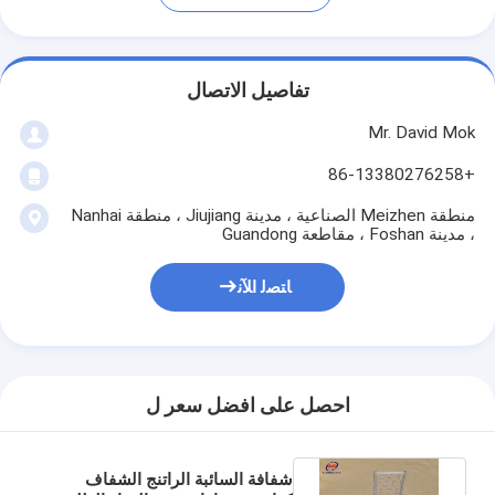
تفاصيل الاتصال
Mr. David Mok
+86-13380276258
منطقة Meizhen الصناعية ، مدينة Jiujiang ، منطقة Nanhai
، مدينة Foshan ، مقاطعة Guandong
ﺎﺘﺼﻟ ﺍﻶﻧ
احصل على افضل سعر ل
شفافة السائبة الراتنج الشفاف