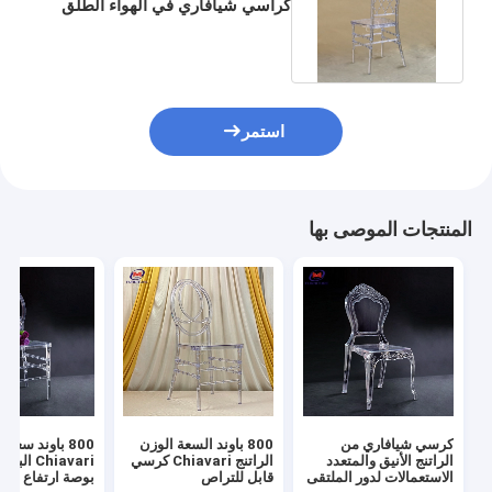
كراسي شيافاري في الهواء الطلق
الزفاف الحدث صافي الظهر
استمر
المنتجات الموصى بها
كرسي شيافاري من
800 باوند السعة الوزن
800 باوند سعة 
الراتنج الأنيق والمتعدد
الراتنج Chiavari كرسي
الاستعمالات لدور الملتقى
قابل للتراص
بوصة ارتفاع المق