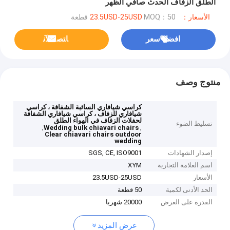
الطلق الزفاف الحدث صافي الظهر
الأسعار：23.5USD-25USD
MOQ：50 قطعة
افضل سعر
ﺎﺘﺼﻟ ﺍﻶﻧ
منتوج وصف
كراسي شيافاري السائبة الشفافة ، كراسي
شيافاري للزفاف ، كراسي شيافاري الشفافة
لحفلات الزفاف في الهواء الطلق
تسليط الضوء
,
,
Wedding bulk chiavari chairs
Clear chiavari chairs outdoor
wedding
إصدار الشهادات
SGS, CE, ISO9001
اسم العلامة التجارية
XYM
الأسعار
23.5USD-25USD
الحد الأدنى لكمية
50 قطعة
القدرة على العرض
20000 شهريا
عرض المزيد