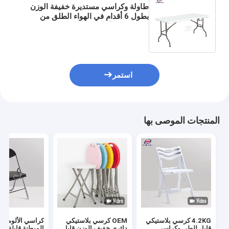
طاولة وكراسي مستديرة خفيفة الوزن
بطول 6 أقدام في الهواء الطلق من
البلاستيك الأبيض طاولة قابلة للطي
مستطيلة الشكل
استمر
المنتجات الموصى بها
4.2KG كرسي بلاستيكي
OEM كرسي بلاستيكي
كراسي الألومنيو
قابل للطي وكراسي
دائري خفيف الوزن قابل
المبطنة قابلة لل