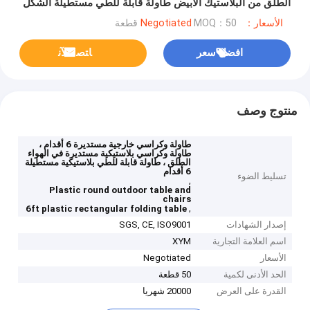
الطلق من البلاستيك الأبيض طاولة قابلة للطي مستطيلة الشكل
الأسعار：Negotiated
MOQ：50 قطعة
افضل سعر
ﺎﺘﺼﻟ ﺍﻶﻧ
منتوج وصف
طاولة وكراسي خارجية مستديرة 6 أقدام ،
طاولة وكراسي بلاستيكية مستديرة في الهواء
الطلق ، طاولة قابلة للطي بلاستيكية مستطيلة
6 أقدام
تسليط الضوء
,
Plastic round outdoor table and
chairs
,
6ft plastic rectangular folding table
إصدار الشهادات
SGS, CE, ISO9001
اسم العلامة التجارية
XYM
الأسعار
Negotiated
الحد الأدنى لكمية
50 قطعة
القدرة على العرض
20000 شهريا